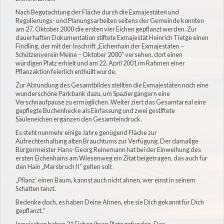
Nach Begutachtung der Fläche durch die Exmajestäten und
Regulierungs- und Planungsarbeiten seitens der Gemeinde konnten
am 27. Oktober 2000 die ersten vier Eichen gepflanzt werden. Zur
dauerhaften Dokumentation stiftete Exmajestät Heinrich Tietge einen
Findling, der mit der Inschrift „Eichenhain der Exmajestäten –
Schützenverein Meine – Oktober 2000“ versehen, dort einen
würdigen Platz erhielt und am 22. April 2001 im Rahmen einer
Pflanzaktion feierlich enthüllt wurde.
Zur Abrundung des Gesamtbildes stellten die Exmajestäten noch eine
wunderschöne Parkbank dazu, um Spaziergängern eine
Verschnaufpause zu ermöglichen. Weiter ziert das Gesamtareal eine
gepflegte Buchenhecke als Einfassung und zwei gestiftete
Säuleneichen ergänzen den Gesamteindruck.
Es steht nunmehr einige Jahre genügend Fläche zur
Aufrechterhaltung alten Brauchtums zur Verfügung. Der damalige
Bürgermeister Hans-Georg Reinemann hat bei der Einweihung des
ersten Eichenhains am Wiesenweg ein Zitat beigetragen, das auch für
den Hain „Marsbruch II“ gelten soll:
„Pflanz` einen Baum, kannst auch nicht ahnen, wer einst in seinem
Schatten tanzt.
Bedenke doch, es haben Deine Ahnen, ehe sie Dich gekannt für Dich
gepflanzt.“