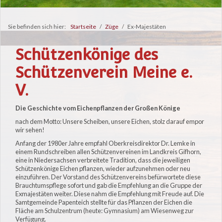
Sie befinden sich hier:
Startseite
/
Züge
/
Ex-Majestäten
Schützenkönige des
Schützenverein Meine e.
V.
Die Geschichte vom Eichenpflanzen der Großen Könige
nach dem Motto: Unsere Scheiben, unsere Eichen, stolz darauf empor
wir sehen!
Anfang der 1980er Jahre empfahl Oberkreisdirektor Dr. Lemke in
einem Rundschreiben allen Schützenvereinen im Landkreis Gifhorn,
eine in Niedersachsen verbreitete Tradition, dass die jeweiligen
Schützenkönige Eichen pflanzen, wieder aufzunehmen oder neu
einzuführen. Der Vorstand des Schützenvereins befürwortete diese
Brauchtumspflege sofort und gab die Empfehlung an die Gruppe der
Exmajestäten weiter. Diese nahm die Empfehlung mit Freude auf. Die
Samtgemeinde Papenteich stellte für das Pflanzen der Eichen die
Fläche am Schulzentrum (heute: Gymnasium) am Wiesenweg zur
Verfügung.