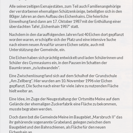
Alle seinerzeitigen Exmajestäten, zum Teil auch Familienangehörige
der verstorbenen ehemaligen Schützenkönige, beteiligten sich in den
80iger Jahren an dem Aufbau des Eichenhains. Die feierliche
Einweihung fand dann am 17. Oktober 1987 mit der Enthüllung einer
überdachten Tafel „Eichenhain 1987“ statt.
Nachdem in den darauffolgenden Jahren fast 40 Eichen dort gepflanzt
worden waren, erschöpfte sich der Platz und eine intensive Suche
nach einem neuen Areal für unsere Eichen setzte, auch mit
Unterstützung der Gemeinde, ein.
Die Eichen haben sich prächtig entwickelt und laden Schülerinnen und
Schüler des Gymnasiums ein, in den Pausen im Schatten der
Baumkronen „zu lustwandeln“.
Eine Zwischenlösung fand sich auf dem Schulhof der Grundschule
„Am Zellberg“. Hier wurden am 10. November 1996 vier Eichen
gepflanzt. Die Suche nach einer für viele Jahre zu nutzenden Fläche
hielt weiter an.
Eine Idee, im Zuge der Neugestaltung der Ortsmitte Meine auf dem
Gelände der ehemaligen Zuckerfabrik eine Fläche zu bekommen,
musste begraben werden.
Doch dann bot die Gemeinde Meine im Baugebiet „Marsbruch II“ das
ihr gehörende sogenannte Grabeland, gelegen zwischen dem
Baugebiet und den Bahnschienen, als Fläche für den neuen
Eichenhain an.